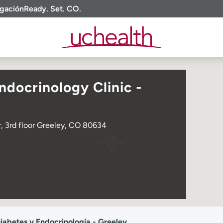
igación
Ready. Set. CO.
docrinology Clinic -
, 3rd floor Greeley, CO 80634
iabetes y Endocrinología - Greeley