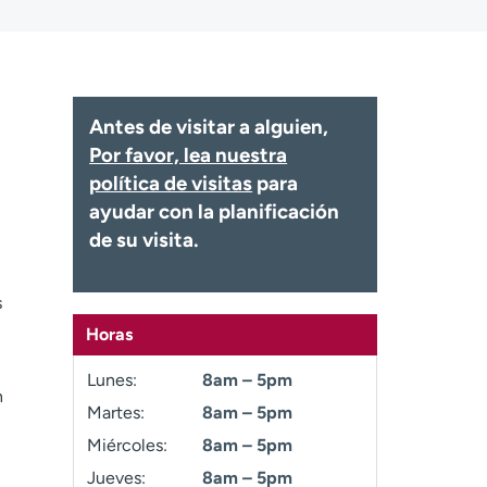
Antes de visitar a alguien,
Por favor, lea nuestra
política de visitas
para
ayudar con la planificación
de su visita.
s
Horas
Lunes:
8am – 5pm
n
Martes:
8am – 5pm
Miércoles:
8am – 5pm
Jueves:
8am – 5pm