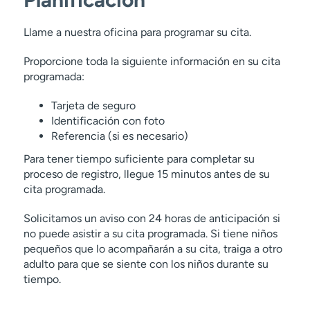
Insuficiencia ovárica primaria.
Efectos reproductivos del tratamiento del
Llame a nuestra oficina para programar su cita.
cáncer.
Atención y manejo de
infecciones de
Proporcione toda la siguiente información en su cita
transmisión sexual
.
programada:
Efectos secundarios sexuales del cáncer y
tratamiento del
cáncer
.
Tarjeta de seguro
Sonohisterografía.
Identificación con foto
Cuidado y manejo de la vaginitis.
Referencia (si es necesario)
Para tener tiempo suficiente para completar su
proceso de registro, llegue 15 minutos antes de su
cita programada.
Solicitamos un aviso con 24 horas de anticipación si
no puede asistir a su cita programada. Si tiene niños
pequeños que lo acompañarán a su cita, traiga a otro
adulto para que se siente con los niños durante su
tiempo.