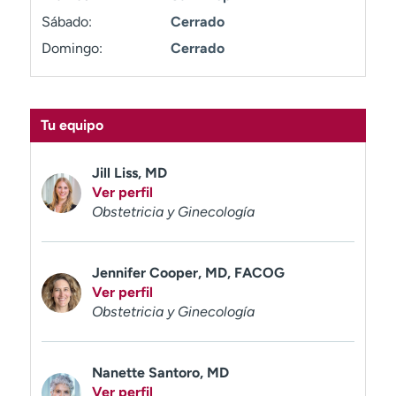
t
Sábado:
Cerrado
r
Domingo:
Cerrado
a
r
Tu equipo
Jill Liss, MD
Ver perfil
Obstetricia y Ginecología
Jennifer Cooper, MD, FACOG
Ver perfil
Obstetricia y Ginecología
Nanette Santoro, MD
Ver perfil