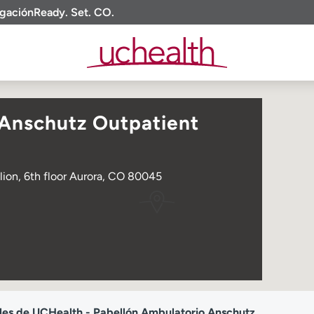
igación
Ready. Set. CO.
 Anschutz Outpatient
lion, 6th floor Aurora, CO 80045
es de UCHealth - Pabellón Ambulatorio Anschutz