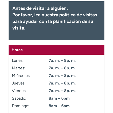
Ready. Set. CO.
Ensayos clínicos
Antes de visitar a alguien,
Empleados
Profesionales
Por favor, lea nuestra política de visitas
Atención a medios de
Asistencia financiera
para ayudar con la planificación de su
comunicación
visita.
Contáctenos
Noticias e historias
A
Horas
y
ú
Lunes:
7a. m. – 8p. m.
d
a
Martes:
7a. m. – 8p. m.
m
Miércoles:
7a. m. – 8p. m.
e
Jueves:
7a. m. – 8p. m.
a
e
Viernes:
7a. m. – 8p. m.
n
Sábado:
8am – 6pm
c
Domingo:
8am – 6pm
o
n