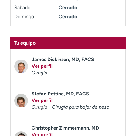
t
Sábado:
Cerrado
r
Domingo:
Cerrado
a
r
Tu equipo
James Dickinson, MD, FACS
Ver perfil
Cirugía
Stefan Pettine, MD, FACS
Ver perfil
Cirugía - Cirugía para bajar de peso
Christopher Zimmermann, MD
Ver perfil