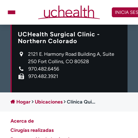
Omitir
y
INICIA SE
ver
contenido
UCHealth Surgical Clinic -
Médicos
Especialidades
Northern Colorado
Ubicaciones
Programar cita
2121 E. Harmony Road Building A, Suite
Atención de urgencia
250 Fort Collins, CO 80528
virtual
970.482.6456
970.482.3921
Facturación y precios
Remisiones
Dar
Carreras
Hogar
Ubicaciones
Clínica Quirúrgica UCHealth - Norte de Colorado
Inicie sesión en My Health Connection
Acerca de
Acerca de UCHealth
Clases y eventos
Cirugías realizadas