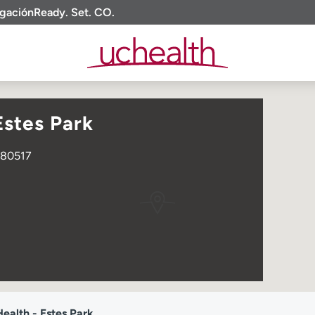
igación
Ready. Set. CO.
Estes Park
O 80517
alth - Estes Park