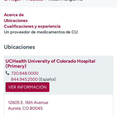
Ready. Set. CO.
Ensayos clínicos
Empleados
Profesionales
Acerca de
Atención a medios de
Asistencia financiera
Ubicaciones
comunicación
Cualificaciones y experiencia
Un proveedor de medicamentos de CU
.
Contáctenos
Noticias e historias
Ubicaciones
A
y
ú
UCHealth University of Colorado Hospital
d
(Primary)
a
720.848.0000
m
844.945.2500
(Español)
e
a
VER INFORMACIÓN
e
n
12605 E. 16th Avenue
c
Aurora
,
CO
80045
o
n