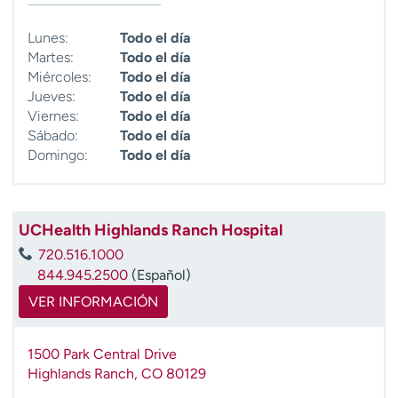
t
r
Lunes:
Todo el día
a
Martes:
Todo el día
r
Miércoles:
Todo el día
Jueves:
Todo el día
Viernes:
Todo el día
Sábado:
Todo el día
Domingo:
Todo el día
UCHealth Highlands Ranch Hospital
720.516.1000
844.945.2500
(Español)
VER INFORMACIÓN
1500 Park Central Drive
Highlands Ranch
,
CO
80129