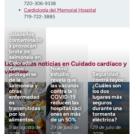
720-306-9338
Cardiología del Memorial Hospital
719-722-3885
Jalapeños
contaminado
s provocan
brote de
salmonela en
Colorado.
Las últimas noticias en Cuidado cardíaco y
Cómo
Nuevo
vascular
protegerse
estudio
Seguridad
de la
revela que
contra rayos:
salmonela y
las vacunas
¿Cuáles son
otras
contra la
los dos
enfermedad
COVID-19
lugares más
es
reducen las
seguros
transmitidas
hospitalizaci
durante una
por los
ones en más
tormenta
alimentos.
de un 50%
eléctrica?
5 de agosto de
29 de julio de
29 de julio de
2026
2026
2026