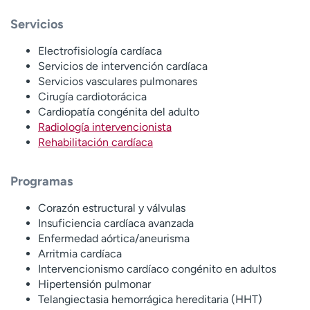
t
Servicios
r
a
Electrofisiología cardíaca
r
Servicios de intervención cardíaca
Servicios vasculares pulmonares
Cirugía cardiotorácica
Cardiopatía congénita del adulto
Radiología intervencionista
Rehabilitación cardíaca
Programas
Corazón estructural y válvulas
Insuficiencia cardíaca avanzada
Enfermedad aórtica/aneurisma
Arritmia cardíaca
Intervencionismo cardíaco congénito en adultos
Hipertensión pulmonar
Telangiectasia hemorrágica hereditaria (HHT)