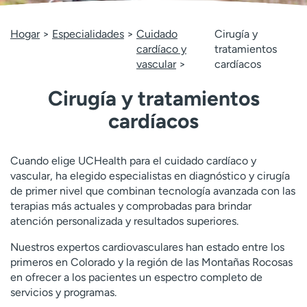
Ready. Set. CO.
Ensayos clínicos
Empleados
Profesionales
Hogar
Especialidades
Cuidado
Cirugía y
cardíaco y
tratamientos
Atención a medios de
Asistencia financiera
vascular
cardíacos
comunicación
Contáctenos
Noticias e historias
Cirugía y tratamientos
cardíacos
A
y
ú
Cuando elige UCHealth para el cuidado cardíaco y
d
vascular, ha elegido especialistas en diagnóstico y cirugía
a
de primer nivel que combinan tecnología avanzada con las
m
terapias más actuales y comprobadas para brindar
e
atención personalizada y resultados superiores.
a
e
Nuestros expertos cardiovasculares han estado entre los
n
primeros en Colorado y la región de las Montañas Rocosas
c
en ofrecer a los pacientes un espectro completo de
o
servicios y programas.
n