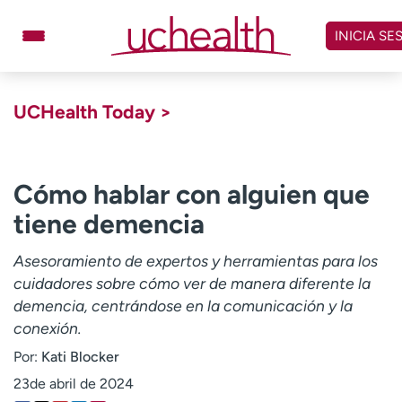
Omitir
y
INICIA SE
ver
contenido
Médicos
Especialidades
UCHealth Today >
Ubicaciones
Programar cita
Atención de urgencia
virtual
Cómo hablar con alguien que
tiene demencia
Facturación y precios
Remisiones
Asesoramiento de expertos y herramientas para los
Dar
Carreras
cuidadores sobre cómo ver de manera diferente la
demencia, centrándose en la comunicación y la
Inicie sesión en My Health Connection
conexión.
Por:
Kati Blocker
Acerca de UCHealth
Clases y eventos
23de abril de 2024