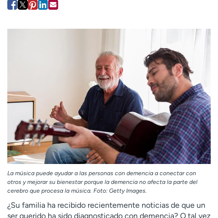
Ready. Set. CO.
Ensayos clínicos
Empleados
Profesionales
Atención a medios de
Asistencia financiera
comunicación
Contáctenos
Noticias e historias
A
y
ú
d
a
m
e
a
e
La música puede ayudar a las personas con demencia a conectar con
n
otros y mejorar su bienestar porque la demencia no afecta la parte del
cerebro que procesa la música. Foto: Getty Images.
c
o
¿Su familia ha recibido recientemente noticias de que un
n
ser querido ha sido diagnosticado con demencia? O tal vez