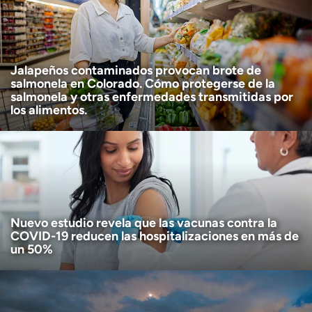
Descargo de responsabilidad por edad
Tengo más de 18 años
(Obligatorio)
Quiero recibir noticias de salud en:
Quiero recibir noticias de salud en:
Jalapeños contaminados provocan brote de
salmonela en Colorado. Cómo protegerse de la
salmonela y otras enfermedades transmitidas por
los alimentos.
Nuevo estudio revela que las vacunas contra la
COVID-19 reducen las hospitalizaciones en más de
un 50%