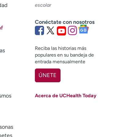
idad
escolar
Conéctate con nosotros
of
Reciba las historias más
las
populares en su bandeja de
entrada mensualmente
ÚNETE
Nombre
(Obligatorio)
ismos
Acerca de UCHealth Today
Apellido
(Obligatorio)
Correo electrónico
(obligatorio)
rsonas
Código postal
(obligatorio)
betes