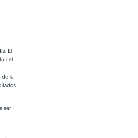
ía. El
uir el
 de la
pilados
e ser