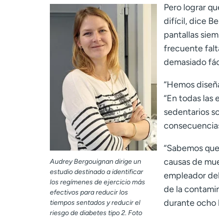
Pero lograr qu
difícil, dice 
pantallas sie
frecuente fal
demasiado fáci
“Hemos diseñad
“En todas las 
sedentarios so
consecuencias
“Sabemos que 
causas de mue
Audrey Bergouignan dirige un
estudio destinado a identificar
empleador deb
los regímenes de ejercicio más
de la contamin
efectivos para reducir los
durante ocho h
tiempos sentados y reducir el
riesgo de diabetes tipo 2. Foto