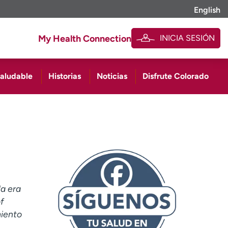
English
INICIA SESIÓN
My Health Connection
saludable
Historias
Noticias
Disfrute Colorado
a era
f
miento