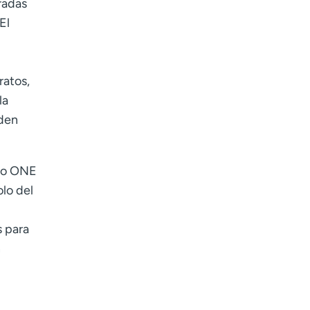
radas
El
ratos,
la
eden
K o ONE
olo del
s para
n