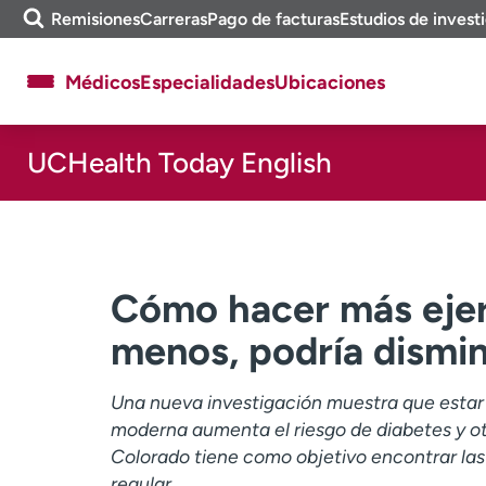
Omitir
a
Remisiones
Carreras
Pago de facturas
Estudios de invest
y
m
ver
e
Médicos
Especialidades
Ubicaciones
contenido
a
e
n
UCHealth Today English
c
Acerca de UCHealth
Clases y eventos
o
Ready. Set. CO.
Ensayos clínicos
n
t
Empleados
Profesionales
r
a
Atención a medios de
Asistencia financiera
Cómo hacer más ejer
r
comunicación
Contáctenos
Noticias e historias
menos, podría dismin
Una nueva investigación muestra que estar
moderna aumenta el riesgo de diabetes y ot
Colorado tiene como objetivo encontrar las
regular.