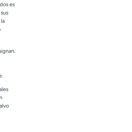
ados es
 sus
la
a
uignan.
e.
ales
n
alvo
.