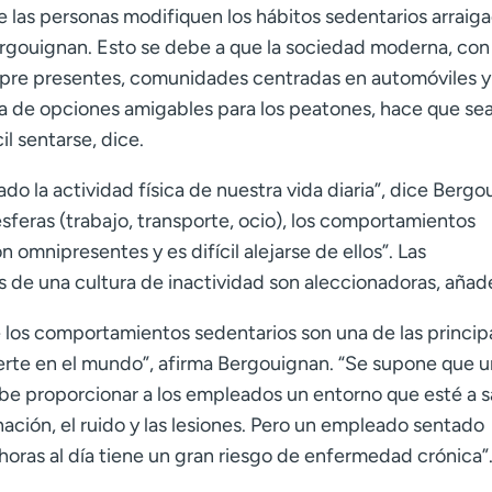
e las personas modifiquen los hábitos sedentarios arraig
Bergouignan. Esto se debe a que la sociedad moderna, con
mpre presentes, comunidades centradas en automóviles y 
ta de opciones amigables para los peatones, hace que se
l sentarse, dice.
o la actividad física de nuestra vida diaria”, dice Bergo
esferas (trabajo, transporte, ocio), los comportamientos
n omnipresentes y es difícil alejarse de ellos”. Las
 de una cultura de inactividad son aleccionadoras, añad
los comportamientos sedentarios son una de las princip
rte en el mundo”, afirma Bergouignan. “Se supone que u
e proporcionar a los empleados un entorno que esté a s
ación, el ruido y las lesiones. Pero un empleado sentado
oras al día tiene un gran riesgo de enfermedad crónica”