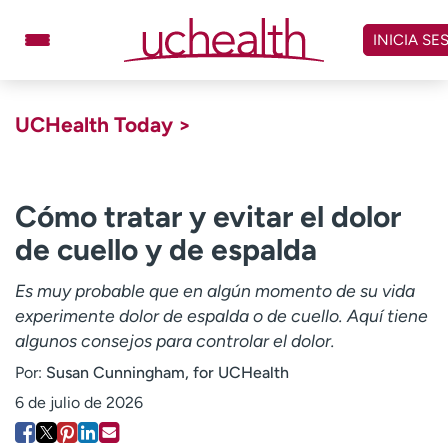
Omitir
y
INICIA SE
ver
contenido
Médicos
Especialidades
UCHealth Today >
Ubicaciones
Programar cita
Atención de urgencia
virtual
Cómo tratar y evitar el dolor
de cuello y de espalda
Facturación y precios
Remisiones
Es muy probable que en algún momento de su vida
Dar
Carreras
experimente dolor de espalda o de cuello. Aquí tiene
algunos consejos para controlar el dolor.
Inicie sesión en My Health Connection
Por:
Susan Cunningham, for UCHealth
6 de julio de 2026
Acerca de UCHealth
Clases y eventos