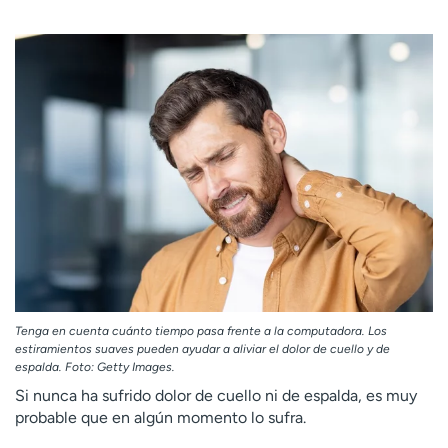
Ready. Set. CO.
Ensayos clínicos
Empleados
Profesionales
Atención a medios de
Asistencia financiera
comunicación
Contáctenos
Noticias e historias
A
y
ú
d
a
m
e
a
Tenga en cuenta cuánto tiempo pasa frente a la computadora. Los
estiramientos suaves pueden ayudar a aliviar el dolor de cuello y de
e
espalda. Foto: Getty Images.
n
Si nunca ha sufrido dolor de cuello ni de espalda, es muy
c
probable que en algún momento lo sufra.
o
n