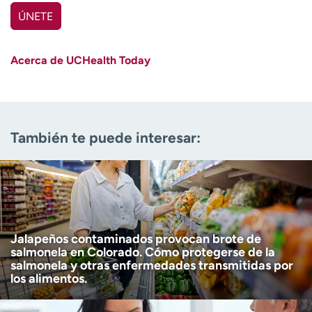
ÚNETE
Nombre
(Obligatorio)
Acerca de UCHealth Today
Apellido
(Obligatorio)
Correo electrónico
(obligatorio)
También te puede interesar:
Código postal
(obligatorio)
Descargo de responsabilidad por edad
Tengo más de 18 años
(Obligatorio)
Quiero recibir noticias de salud en:
Quiero recibir noticias de salud en:
Jalapeños contaminados provocan brote de
salmonela en Colorado. Cómo protegerse de la
salmonela y otras enfermedades transmitidas por
los alimentos.